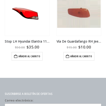
Stop LH Hyundai Elantra 11-16
Vía De Guardafango RH Jeep Renegade 2019
$
35.00
$
10.00
$
50.00
$
15.00
AÑADIR AL CARRITO
AÑADIR AL CARRITO
SUSCRIBIRSE A BOLETÍN DE OFERTAS
Correo electrónico: