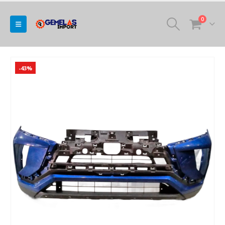
0
-43%