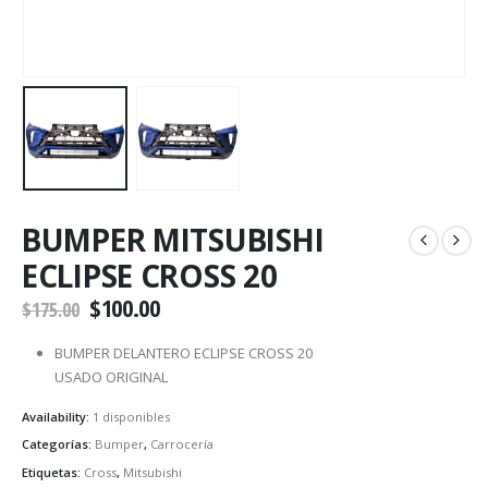
BUMPER MITSUBISHI
ECLIPSE CROSS 20
$
100.00
$
175.00
BUMPER DELANTERO ECLIPSE CROSS 20
USADO ORIGINAL
Availability:
1 disponibles
Categorías:
Bumper
,
Carrocería
Etiquetas:
Cross
,
Mitsubishi