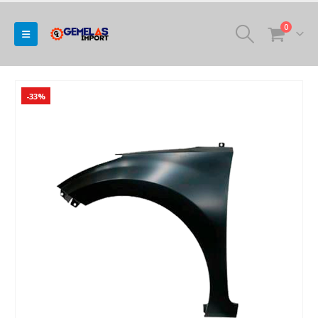
0
-33%