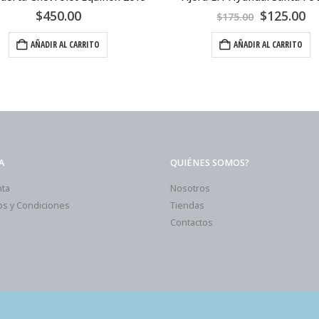
$
450.00
$
125.00
$
175.00
AÑADIR AL CARRITO
AÑADIR AL CARRITO
A
QUIÉNES SOMOS?
nta
Nosotros
s y Condiciones
Tiendas
Contactos