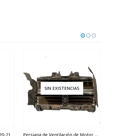
SIN EXISTENCIAS
SI
20-21
Persiana de Ventilación de Motor Dodge RAM 2016
BOLSA DE A