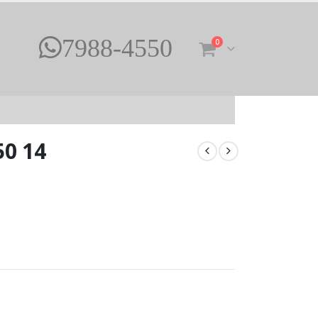
7988-4550
0
0 14