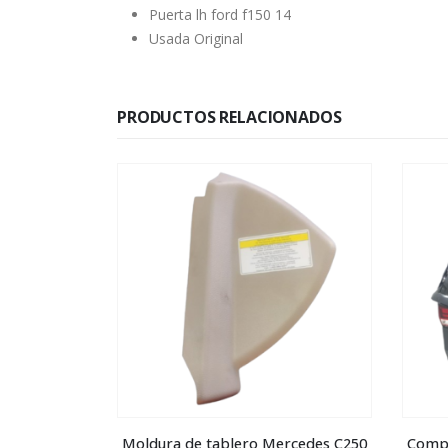
Puerta lh ford f150 14
Usada Original
PRODUCTOS RELACIONADOS
S 19
Moldura de tablero Mercedes C250
Compu