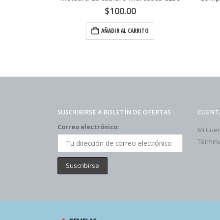
$
100.00
RITO
AÑADIR AL CARRITO
SUSCRIBIRSE A BOLETÍN DE OFERTAS
CUENT
Correo electrónico:
Mi Cue
Término