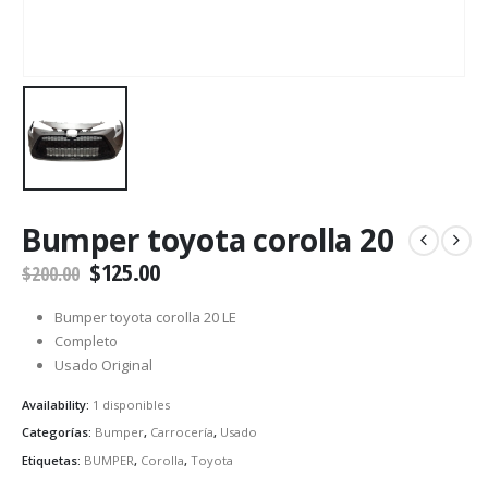
Bumper toyota corolla 20
$
125.00
$
200.00
Bumper toyota corolla 20 LE
Completo
Usado Original
Availability:
1 disponibles
Categorías:
Bumper
,
Carrocería
,
Usado
Etiquetas:
BUMPER
,
Corolla
,
Toyota