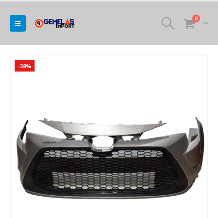
0
-38%