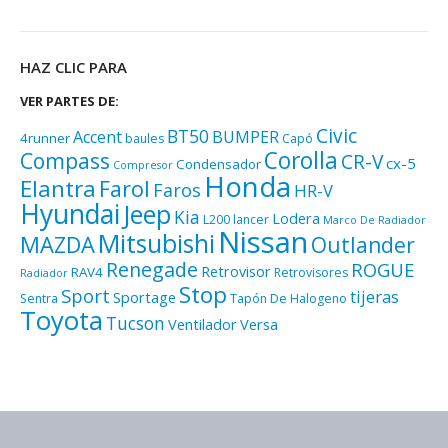
HAZ CLIC PARA
VER PARTES DE:
Civic
BT50
Accent
BUMPER
4runner
baules
Capó
Corolla
Compass
CR-V
cx-5
Condensador
Compresor
Honda
Elantra
Farol
Faros
HR-V
Hyundai
Jeep
Kia
Lodera
L200
lancer
Marco De Radiador
Nissan
Mitsubishi
MAZDA
Outlander
Renegade
ROGUE
Retrovisor
RAV4
Retrovisores
Radiador
Stop
Sport
tijeras
Sportage
Sentra
Tapón De Halogeno
Toyota
Tucson
Ventilador
Versa