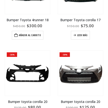
Bumper Toyota 4runner 18
Bumper Toyota corolla 17
$
300.00
$
75.00
$
450.00
$
150.00
AÑADIR AL CARRITO
LEER MÁS
-36%
-38%
Bumper toyota corolla 20
Bumper toyota corolla 20
$
80.00
$
125.00
$
125.00
$
200.00