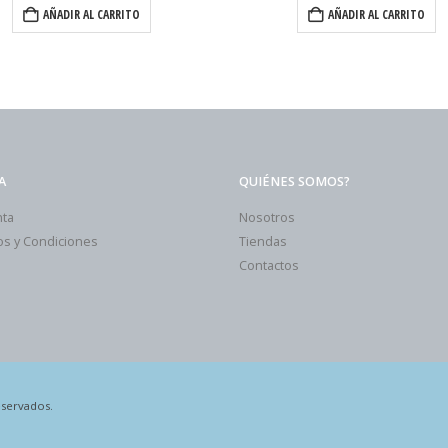
AÑADIR AL CARRITO
AÑADIR AL CARRITO
A
QUIÉNES SOMOS?
nta
Nosotros
s y Condiciones
Tiendas
Contactos
eservados.