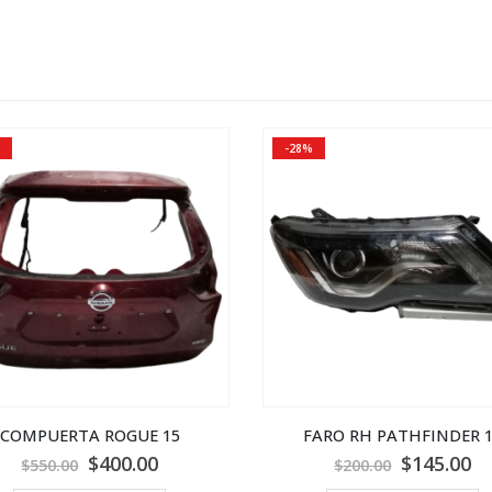
-28%
COMPUERTA ROGUE 15
FARO RH PATHFINDER 
$
400.00
$
145.00
$
550.00
$
200.00