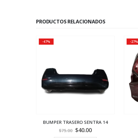
PRODUCTOS RELACIONADOS
-47%
-27%
Versa 2011
BUMPER TRASERO SENTRA 14
00
$
40.00
$
75.00