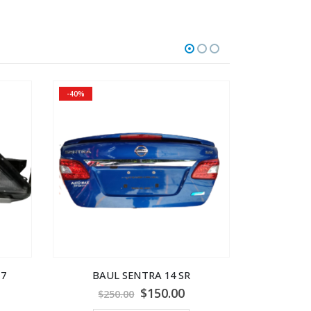
-40%
-47%
17
BAUL SENTRA 14 SR
BUMPER 
$
150.00
$
250.00
$