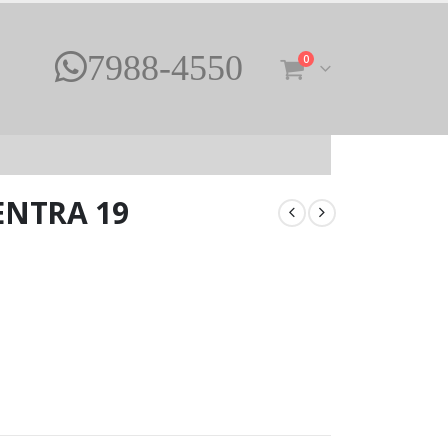
7988-4550
0
ENTRA 19