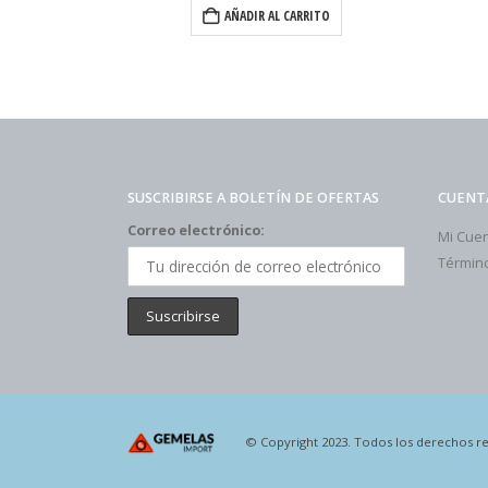
RITO
AÑADIR AL CARRITO
SUSCRIBIRSE A BOLETÍN DE OFERTAS
CUENT
Correo electrónico:
Mi Cue
Término
© Copyright 2023. Todos los derechos r