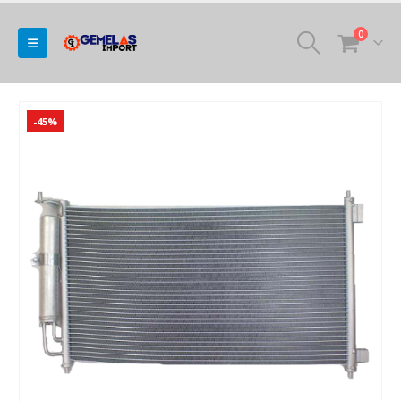
0
-45%