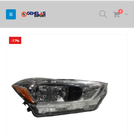
0
-17%