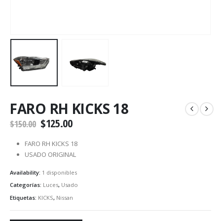
FARO RH KICKS 18
$
125.00
$
150.00
FARO RH KICKS 18
USADO ORIGINAL
Availability:
1 disponibles
Categorías:
Luces
,
Usado
Etiquetas:
KICKS
,
Nissan