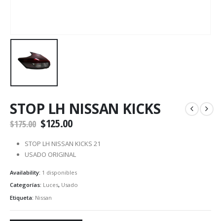
STOP LH NISSAN KICKS
$
125.00
$
175.00
STOP LH NISSAN KICKS 21
USADO ORIGINAL
Availability:
1 disponibles
Categorías:
Luces
,
Usado
Etiqueta:
Nissan