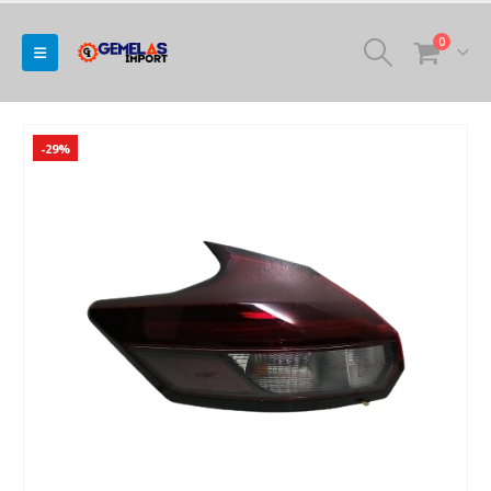
0
-29%