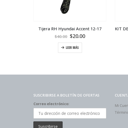
ent 12-17
Tijera RH Hyundai Accent 12-17
00
$
20.00
$
40.00
RITO
LEER MÁS
SUSCRIBIRSE A BOLETÍN DE OFERTAS
CUENT
Correo electrónico:
Mi Cue
Término