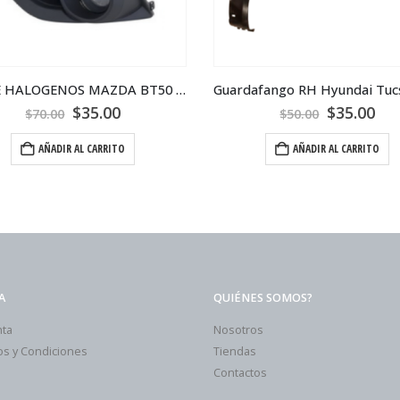
KIT DE HALOGENOS MAZDA BT50 2012
$
35.00
$
35.00
$
70.00
$
50.00
AÑADIR AL CARRITO
AÑADIR AL CARRITO
A
QUIÉNES SOMOS?
nta
Nosotros
s y Condiciones
Tiendas
Contactos