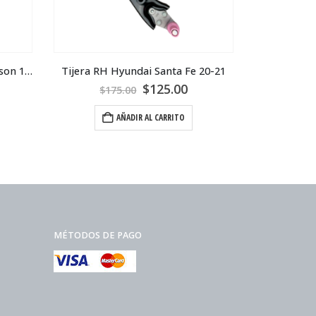
Guardafango RH Hyundai Tucson 15-17
Tijera RH Hyundai Santa Fe 20-21
Tijera LH
$
125.00
$
175.00
$
AÑADIR AL CARRITO
MÉTODOS DE PAGO