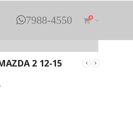
7988-4550
0
MAZDA 2 12-15
5