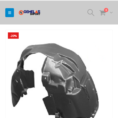
0
-20%