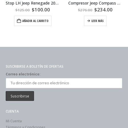
Stop LH Jeep Renegade 2019
Compresor Jeep Compass 2009 – 2017
$
100.00
$
234.00
$
125.00
$
276.00
AÑADIR AL CARRITO
LEER MÁS
SUSCRIBIRSE A BOLETÍN DE OFERTAS
Correo electrónico:
CUENTA
Mi Cuenta
Términos y Condiciones