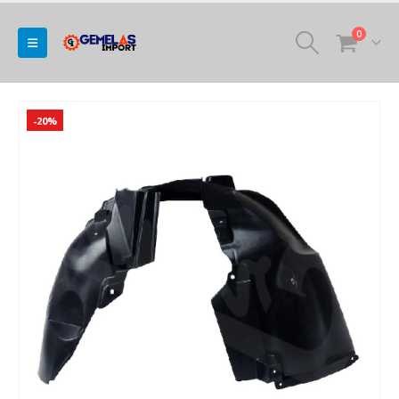
0
-20%