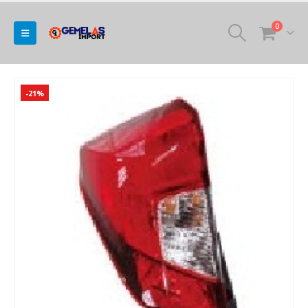
0
-21%