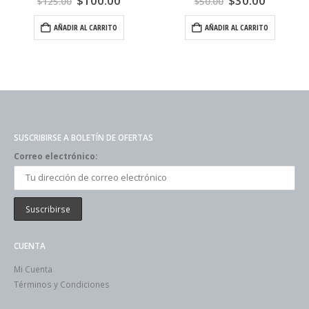
$
100.00
$
30.00
$
125.00
$
50.00
AÑADIR AL CARRITO
AÑADIR AL CARRITO
SUSCRIBIRSE A BOLETÍN DE OFERTAS
Correo electrónico:
CUENTA
Mi Cuenta
Términos y Condiciones