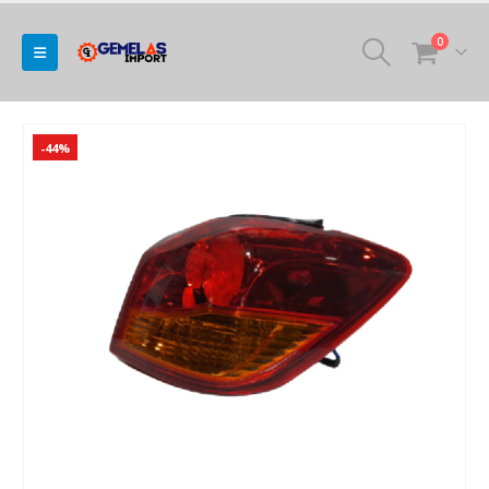
0
-44%