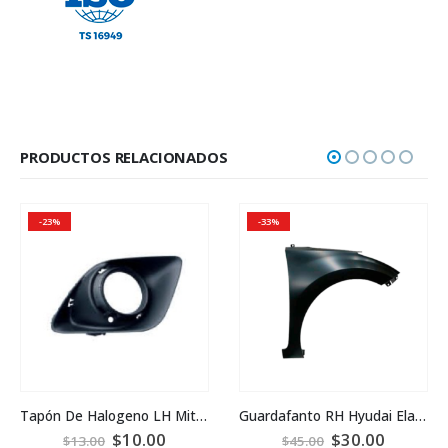
PRODUCTOS RELACIONADOS
-23%
-33%
Tapón De Halogeno LH Mitsubishi Oulander Sport 2018
Guardafanto RH Hyudai Elantra 11-16
$
10.00
$
30.00
$
13.00
$
45.00