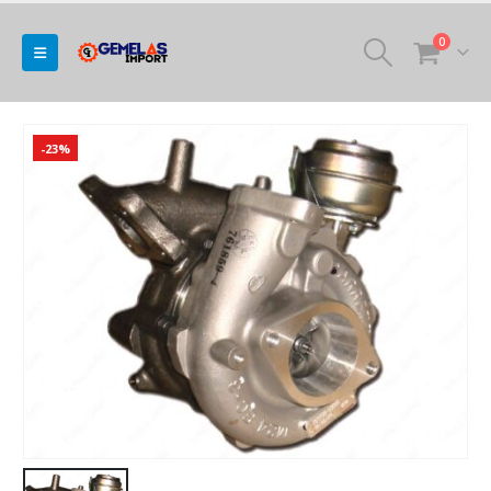
0
-23%