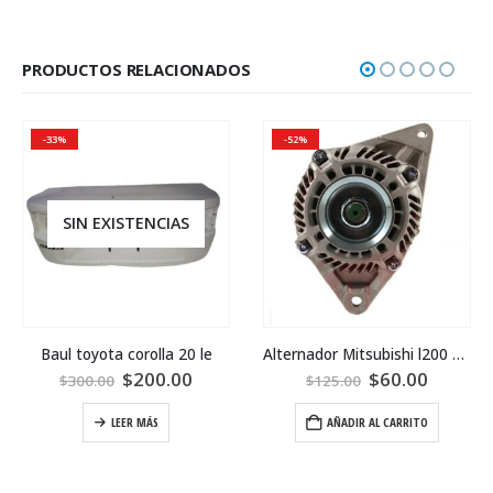
PRODUCTOS RELACIONADOS
-33%
-52%
SIN EXISTENCIAS
Baul toyota corolla 20 le
Alternador Mitsubishi l200 2007
$
200.00
$
60.00
$
300.00
$
125.00
LEER MÁS
AÑADIR AL CARRITO