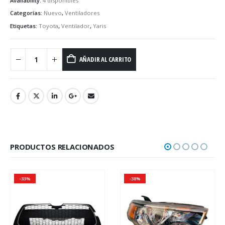
Availability:
4 disponibles
Categorías:
Nuevo
,
Ventiladores
Etiquetas:
Toyota
,
Ventilador
,
Yaris
AÑADIR AL CARRITO
PRODUCTOS RELACIONADOS
-33%
-38%