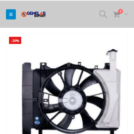
0
-20%