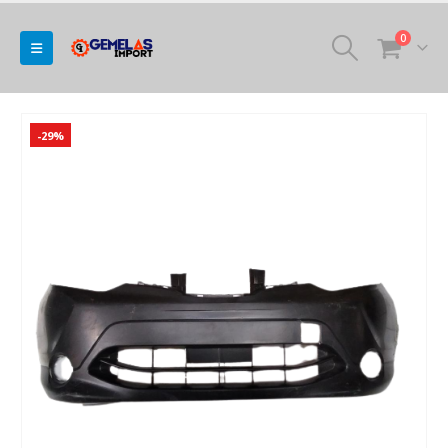
0
-29%