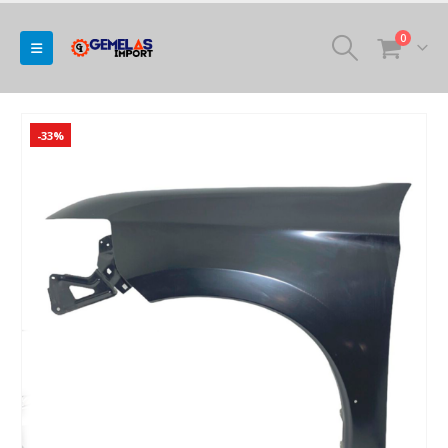
0
-33%