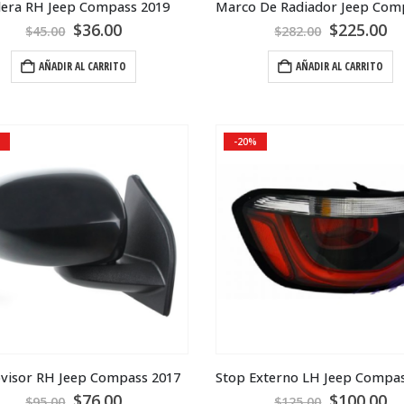
era RH Jeep Compass 2019
$
36.00
$
225.00
$
45.00
$
282.00
AÑADIR AL CARRITO
AÑADIR AL CARRITO
-20%
ovisor RH Jeep Compass 2017
$
76.00
$
100.00
$
95.00
$
125.00