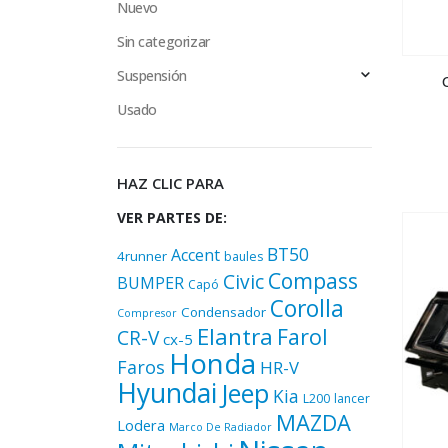
Nuevo
Sin categorizar
Suspensión
Usado
HAZ CLIC PARA
VER PARTES DE:
BT50
Accent
4runner
baules
Compass
Civic
BUMPER
Capó
Corolla
Condensador
Compresor
Elantra
Farol
CR-V
cx-5
Honda
Faros
HR-V
Hyundai
Jeep
Kia
L200
lancer
MAZDA
Lodera
Marco De Radiador