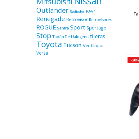
Nissan
Mitsubishi
Outlander
RAV4
Radiador
Fa
Renegade
Retrovisor
Retrovisores
ROGUE
Sport
Sportage
Sentra
Stop
tijeras
Tapón De Halogeno
Toyota
Tucson
Ventilador
Versa
-20%