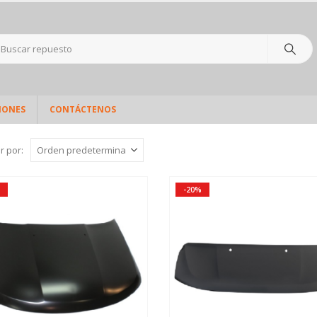
IONES
CONTÁCTENOS
r por:
-20%