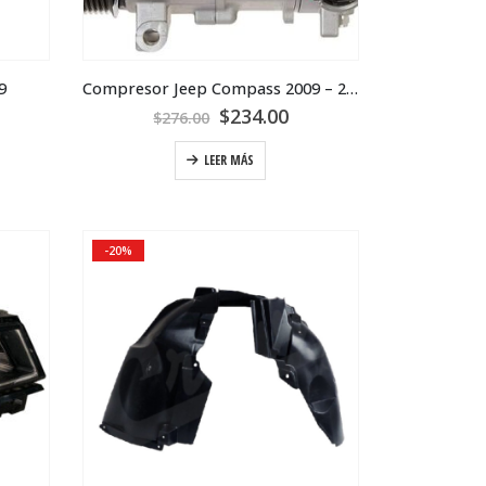
9
Compresor Jeep Compass 2009 – 2017
$
234.00
$
276.00
LEER MÁS
-20%