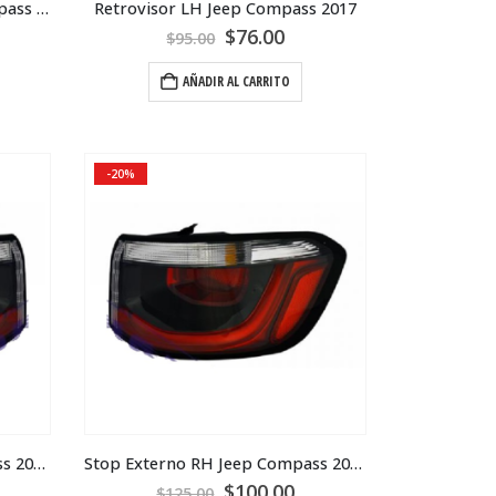
Marco De Radiador Jeep Compass 2019
Retrovisor LH Jeep Compass 2017
$
76.00
$
95.00
AÑADIR AL CARRITO
-20%
Stop Externo LH Jeep Compass 2019
Stop Externo RH Jeep Compass 2019
$
100.00
$
125.00