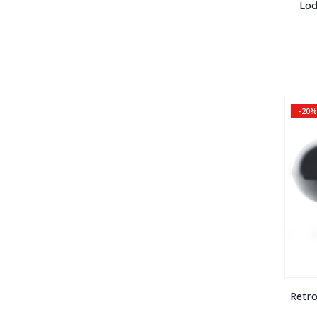
Lod
-20%
Retr