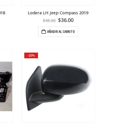
018
Lodera LH Jeep Compass 2019
$
36.00
$
45.00
AÑADIR AL CARRITO
-20%