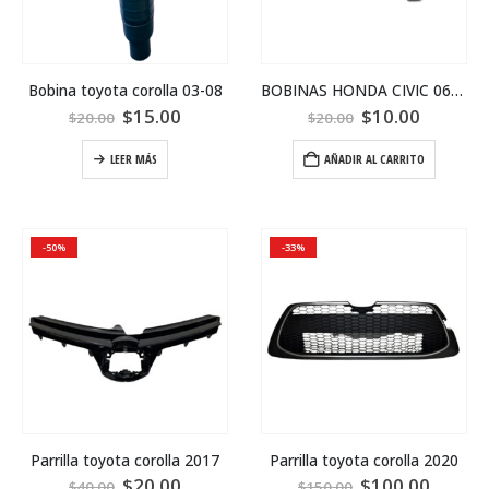
Bobina toyota corolla 03-08
BOBINAS HONDA CIVIC 06-11
$
15.00
$
10.00
$
20.00
$
20.00
LEER MÁS
AÑADIR AL CARRITO
-50%
-33%
Parrilla toyota corolla 2017
Parrilla toyota corolla 2020
$
20.00
$
100.00
$
40.00
$
150.00