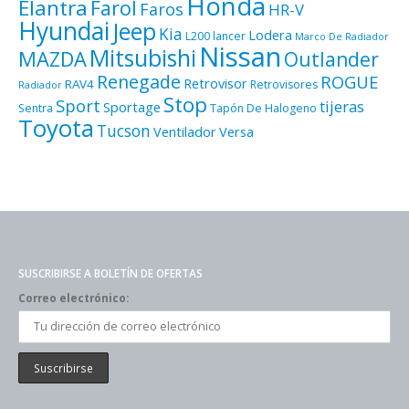
Honda
Elantra
Farol
Faros
HR-V
Hyundai
Jeep
Kia
Lodera
L200
lancer
Marco De Radiador
Nissan
Mitsubishi
MAZDA
Outlander
Renegade
ROGUE
Retrovisor
RAV4
Retrovisores
Radiador
Stop
Sport
tijeras
Sportage
Sentra
Tapón De Halogeno
Toyota
Tucson
Ventilador
Versa
SUSCRIBIRSE A BOLETÍN DE OFERTAS
Correo electrónico: