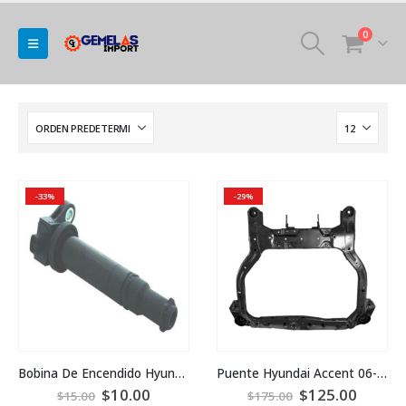
0
-33%
-29%
Bobina De Encendido Hyundai Accent 2011
Puente Hyundai Accent 06-11
$
10.00
$
125.00
$
15.00
$
175.00