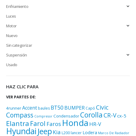
Enfriamiento
Luces
Motor
Nuevo
Sin categorizar
Suspensión
Usado
HAZ CLIC PARA
VER PARTES DE:
Civic
BT50
Accent
BUMPER
4runner
baules
Capó
Corolla
Compass
CR-V
cx-5
Condensador
Compresor
Honda
Elantra
Farol
Faros
HR-V
Hyundai
Jeep
Kia
Lodera
L200
lancer
Marco De Radiador