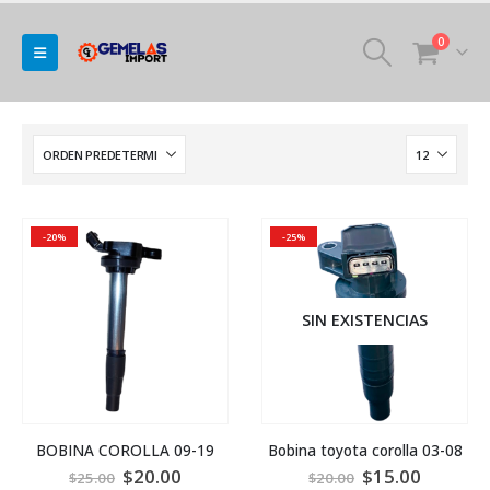
0
-20%
-25%
SIN EXISTENCIAS
BOBINA COROLLA 09-19
Bobina toyota corolla 03-08
$
20.00
$
15.00
$
25.00
$
20.00