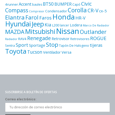
Civic
BT50
Accent
BUMPER
4runner
baules
Capó
Corolla
Compass
CR-V
cx-5
Condensador
Compresor
Honda
Elantra
Farol
Faros
HR-V
Hyundai
Jeep
Kia
Lodera
L200
lancer
Marco De Radiador
Nissan
Mitsubishi
MAZDA
Outlander
Renegade
ROGUE
Retrovisor
RAV4
Retrovisores
Radiador
Stop
Sport
tijeras
Sportage
Sentra
Tapón De Halogeno
Toyota
Tucson
Ventilador
Versa
SUSCRIBIRSE A BOLETÍN DE OFERTAS
Correo electrónico: