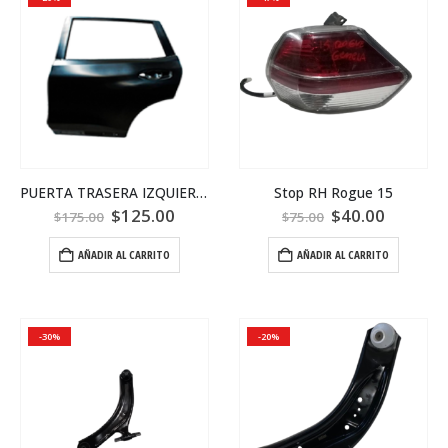
PUERTA TRASERA IZQUIERDA ROGUE 14-18
Stop RH Rogue 15
$
125.00
$
40.00
$
175.00
$
75.00
AÑADIR AL CARRITO
AÑADIR AL CARRITO
-30%
-20%