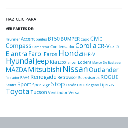
HAZ CLIC PARA
VER PARTES DE:
Civic
BT50
Accent
BUMPER
4runner
baules
Capó
Corolla
Compass
CR-V
cx-5
Condensador
Compresor
Honda
Elantra
Farol
Faros
HR-V
Hyundai
Jeep
Kia
Lodera
L200
lancer
Marco De Radiador
Nissan
Mitsubishi
MAZDA
Outlander
Renegade
ROGUE
Retrovisor
RAV4
Retrovisores
Radiador
Stop
Sport
tijeras
Sportage
Sentra
Tapón De Halogeno
Toyota
Tucson
Ventilador
Versa