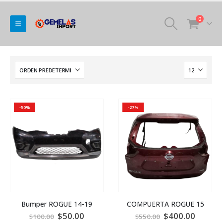
0
-50%
-27%
Bumper ROGUE 14-19
COMPUERTA ROGUE 15
$
50.00
$
400.00
$
100.00
$
550.00