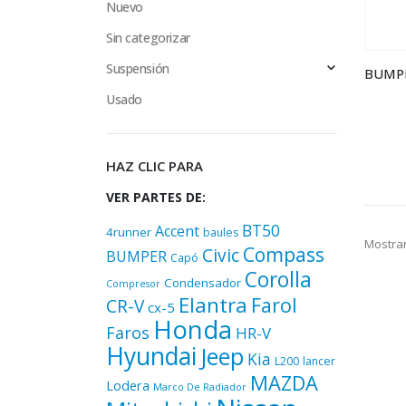
Nuevo
Sin categorizar
Suspensión
Usado
HAZ CLIC PARA
VER PARTES DE:
BT50
Accent
4runner
baules
Mostrar
Compass
Civic
BUMPER
Capó
Corolla
Condensador
Compresor
Elantra
Farol
CR-V
cx-5
Honda
Faros
HR-V
Hyundai
Jeep
Kia
L200
lancer
MAZDA
Lodera
Marco De Radiador