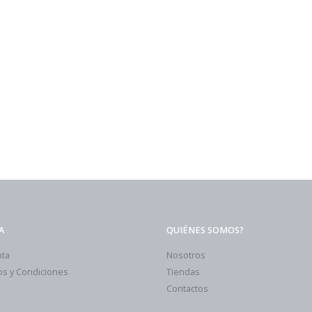
A
QUIÉNES SOMOS?
nta
Nosotros
s y Condiciones
Tiendas
Contactos