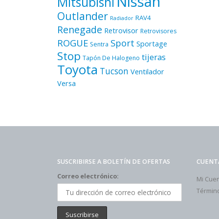
Nissan
Mitsubishi
Outlander
RAV4
Radiador
Renegade
Retrovisor
Retrovisores
ROGUE
Sport
Sportage
Sentra
Stop
tijeras
Tapón De Halogeno
Toyota
Tucson
Ventilador
Versa
SUSCRIBIRSE A BOLETÍN DE OFERTAS
CUENT
Correo electrónico:
Mi Cue
Término