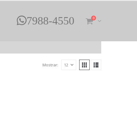
7988-4550
0
Mostrar: